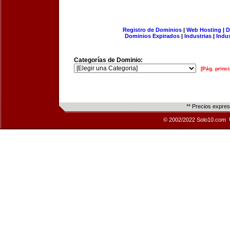
Registro de Dominios
|
Web Hosting
|
D
Dominios Expirados
|
Industrias
|
Indu
Categorías de Dominio:
[Pág. princi
** Precios expre
© 2002/2022 Solo10.com