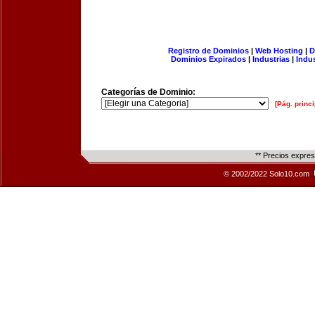
Registro de Dominios
|
Web Hosting
|
D
Dominios Expirados
|
Industrias
|
Indu
Categorías de Dominio:
[Pág. princi
** Precios expre
© 2002/2022 Solo10.com