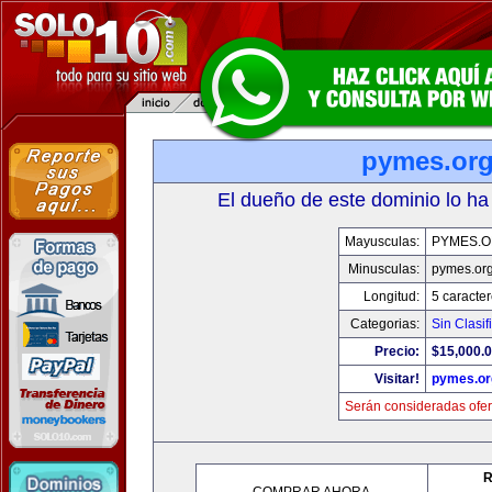
pymes.or
El dueño de este dominio lo ha
Mayusculas:
PYMES.
Minusculas:
pymes.or
Longitud:
5 caracte
Categorias:
Sin Clasif
Precio:
$15,000.
Visitar!
pymes.or
Serán consideradas ofer
R