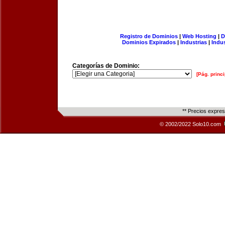
Registro de Dominios
|
Web Hosting
|
D
Dominios Expirados
|
Industrias
|
Indu
Categorías de Dominio:
[Pág. princi
** Precios expre
© 2002/2022 Solo10.com