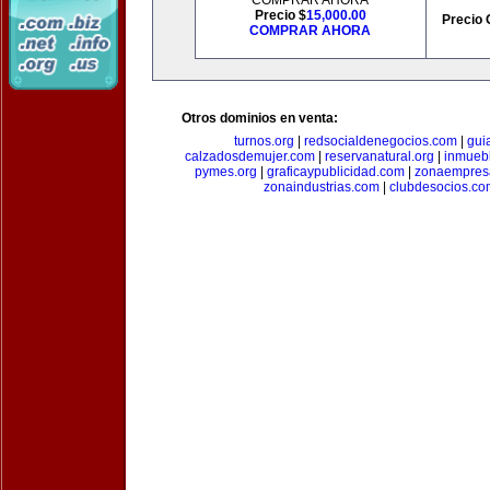
COMPRAR AHORA
Precio $
15,000.00
Precio 
COMPRAR AHORA
Otros dominios en venta:
turnos.org
|
redsocialdenegocios.com
|
gui
calzadosdemujer.com
|
reservanatural.org
|
inmueb
pymes.org
|
graficaypublicidad.com
|
zonaempresa
zonaindustrias.com
|
clubdesocios.co